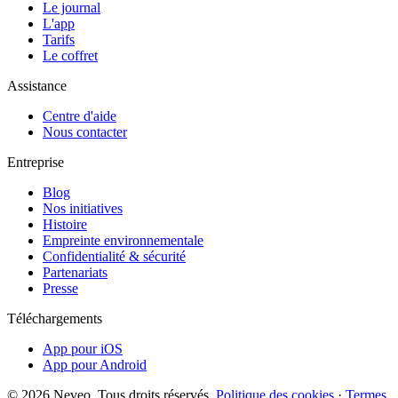
Le journal
L'app
Tarifs
Le coffret
Assistance
Centre d'aide
Nous contacter
Entreprise
Blog
Nos initiatives
Histoire
Empreinte environnementale
Confidentialité & sécurité
Partenariats
Presse
Téléchargements
App pour iOS
App pour Android
© 2026 Neveo. Tous droits réservés.
Politique des cookies
·
Termes